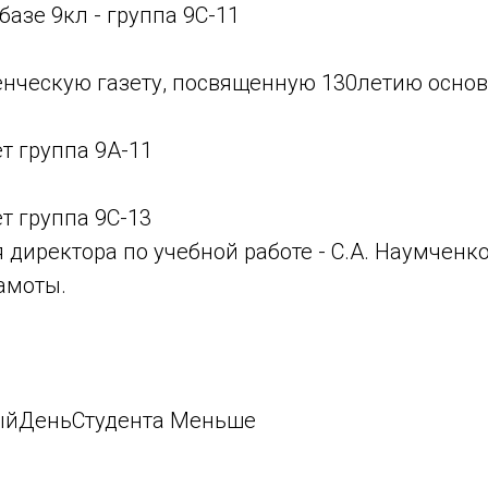
базе 9кл - группа 9С-11
енческую газету, посвященную 130летию осно
т группа 9А-11
т группа 9С-13
я директора по учебной работе - С.А. Наумченк
амоты.
йДеньСтудента
Меньше