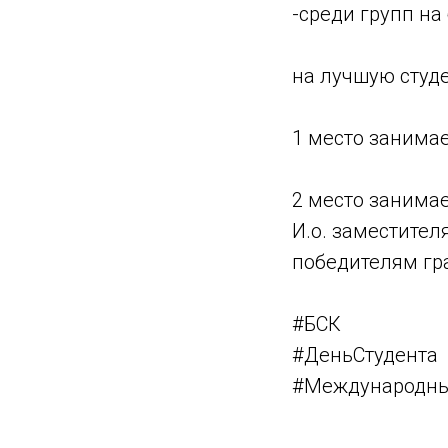
-среди групп на 
на лучшую студ
1 место занимае
2 место занимае
И.о. заместител
победителям гр
#БСК
#ДеньСтудента
#Международны