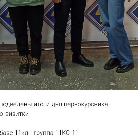
 подведены итоги дня первокурсника.
ео-визитки
 базе 11кл - группа 11КС-11