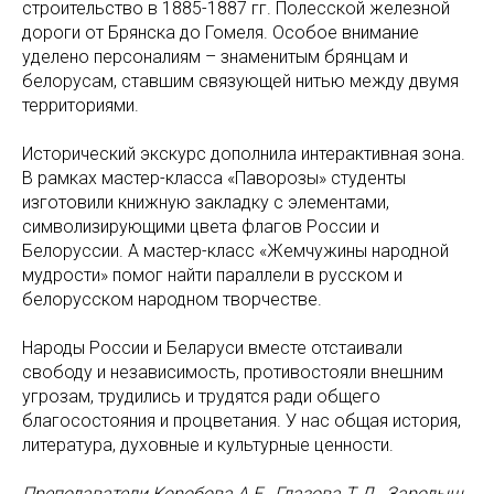
строительство в 1885-1887 гг. Полесской железной
дороги от Брянска до Гомеля. Особое внимание
уделено персоналиям – знаменитым брянцам и
белорусам, ставшим связующей нитью между двумя
территориями.
Исторический экскурс дополнила интерактивная зона.
В рамках мастер-класса «Паворозы» студенты
изготовили книжную закладку с элементами,
символизирующими цвета флагов России и
Белоруссии. А мастер-класс «Жемчужины народной
мудрости» помог найти параллели в русском и
белорусском народном творчестве.
Народы России и Беларуси вместе отстаивали
свободу и независимость, противостояли внешним
угрозам, трудились и трудятся ради общего
благосостояния и процветания. У нас общая история,
литература, духовные и культурные ценности.
Преподаватели Коробова А.Е., Глазова Т.Д., Зародыш