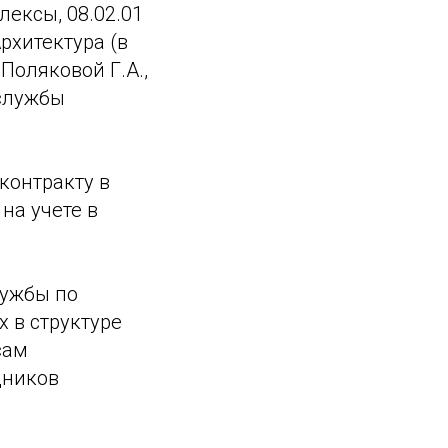
ексы, 08.02.01
рхитектура (в
Поляковой Г.А.,
 службы
контракту в
на учете в
лужбы по
х в структуре
сам
дников