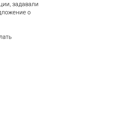
ции, задавали
дложение о
лать