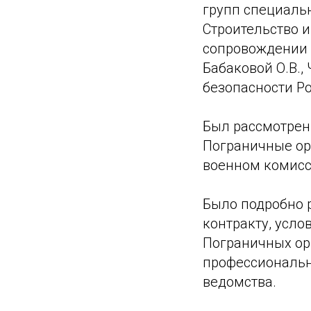
групп специальн
Строительство и
сопровождении А
Бабаковой О.В.,
безопасности Р
Был рассмотрен 
Пограничные орг
военном комисс
Было подробно 
контракту, усло
Пограничных ор
профессионально
ведомства.