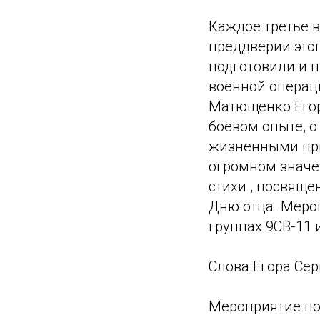
Каждое третье в
преддверии это
подготовили и 
военной операци
Матющенко Егора
боевом опыте, 
жизненными при
огромном значе
стихи , посвяще
Дню отца .Меропр
группах 9СВ-11 
Слова Егора Сер
Мероприятие под