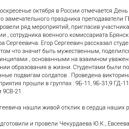
оскресенье октября в России отмечается День 
го замечательного праздника преподаватели 
провели ряд мероприятий, пригласив участник
и , сотрудника военного комиссариата Брянск
 Сергеевича. Егор Сергеевич рассказал студе
о том что значит быть мужественным, поделилс
нципами , основанными на взаимном уважени
нии образования в жизни. Студентами были п
нные подвигам солдатов . Проведена викторин
иятия прошли в группах : 9Б-11, 9Б-31,9 ГД-11 
и 9СВ-21.
геевича нашли живой отклик в сердца наших р
готовили и провели Чекурдаева Ю.К., Евсеева