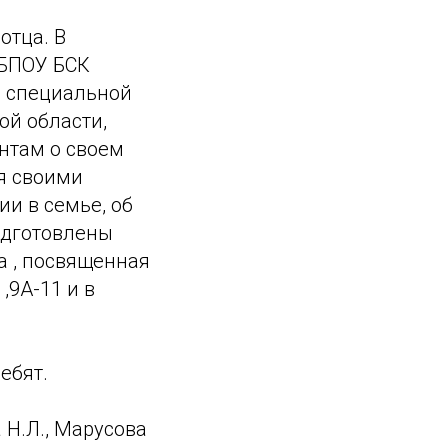
отца. В
ГБПОУ БСК
а специальной
ой области,
нтам о своем
я своими
и в семье, об
одготовлены
а , посвященная
,9А-11 и в
ебят.
 Н.Л., Марусова