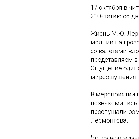
17 октября в ч
210-летию со д
Жизнь М.Ю. Лер
молнии на грозо
со взлетами вд
представляем в
Ощущение одиноч
мироощущения.
В мероприятии 
познакомились 
прослушали рома
Лермонтова.
Через всю жизнь