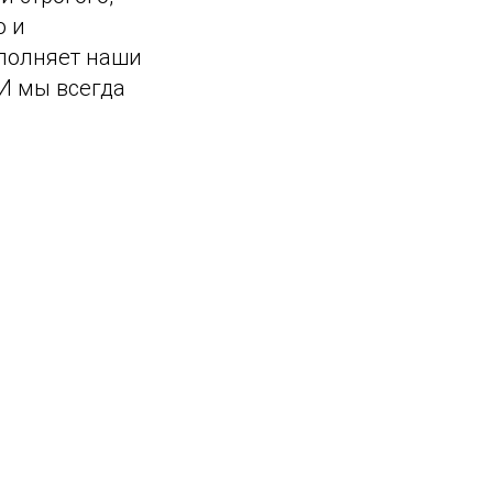
о и
аполняет наши
И мы всегда