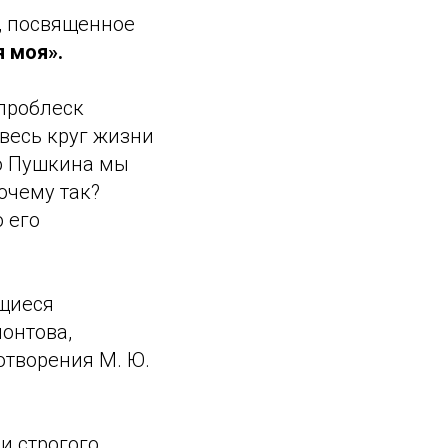
, посвященное
 моя».
проблеск
 весь круг жизни
то Пушкина мы
очему так?
 его
ющиеся
онтова,
отворения М. Ю.
и строгого,