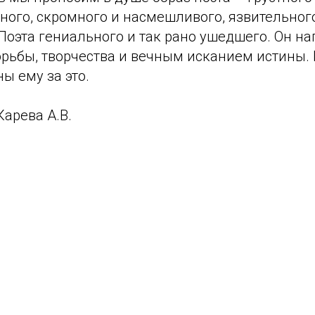
ного, скромного и насмешливого, язвительног
Поэта гениального и так рано ушедшего. Он н
рьбы, творчества и вечным исканием истины. 
ы ему за это.
арева А.В.