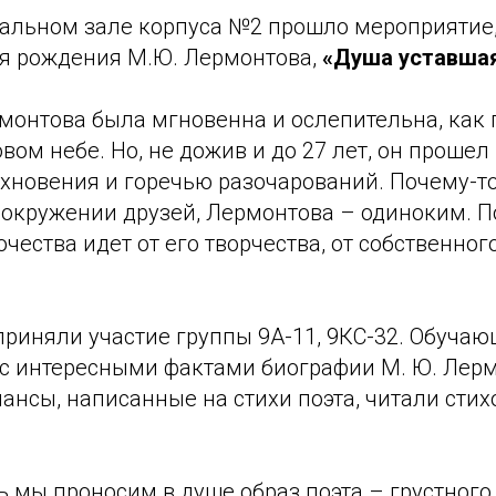
итальном зале корпуса №2 прошло мероприятие
ня рождения М.Ю. Лермонтова,
«Душа уставшая
монтова была мгновенна и ослепительна, как 
вом небе. Но, не дожив и до 27 лет, он прошел
охновения и горечью разочарований. Почему-
 окружении друзей, Лермонтова – одиноким. П
ества идет от его творчества, от собственного
приняли участие группы 9А-11, 9КС-32. Обуча
с интересными фактами биографии М. Ю. Лерм
нсы, написанные на стихи поэта, читали стих
 мы проносим в душе образ поэта – грустного 