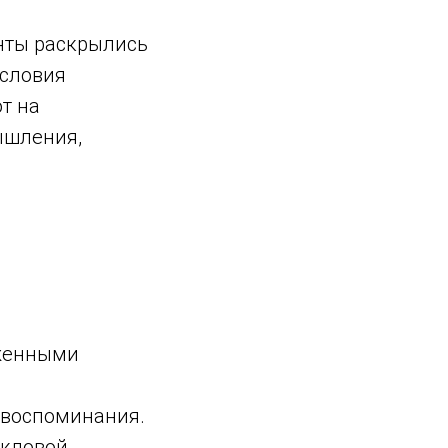
нты раскрылись
условия
т на
ышления,
уженными
 воспоминания.
икловой