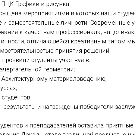
 ПЦК Графики и рисунка.
сыщена мероприятиями в которых наши студе
е и самостоятельные личности. Современные 
вания к качествам профессионала, нацеливаю
ичности, отличающейся креативным типом м
амостоятельностью принятия решений.
а проявили студенты участвуя в:
ачертательной геометрии;
о Архитектурному материаловедению;
урсах;
 студентов.
 результаты и награждены победители засл
студентов и преподавателей оставила приятные
едение Декады стало традицией предметно ц