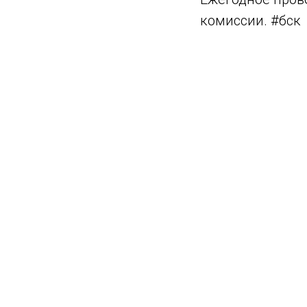
комиссии.
#бск