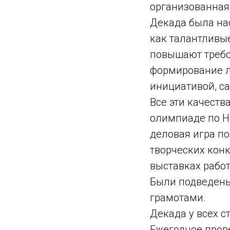
организованная
Декада была на
как талантливы
повышают требо
формирование л
инициативой, с
Все эти качеств
олимпиаде по Н
деловая игра п
творческих конк
выставках работ
Были подведены
грамотами.
Декада у всех 
Ежегодное пров