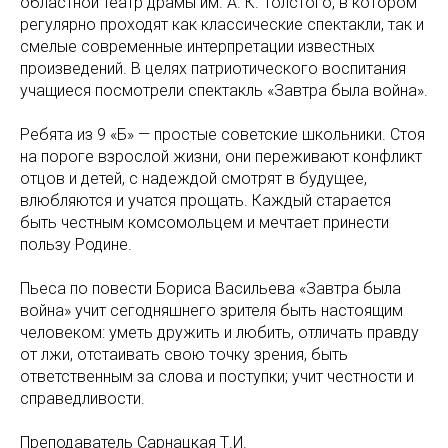
областной театр драмы им. А. К. Толстого, в котором
регулярно проходят как классические спектакли, так и
смелые современные интерпретации известных
произведений. В целях патриотического воспитания
учащиеся посмотрели спектакль «Завтра была война».
Ребята из 9 «Б» — простые советские школьники. Стоя
на пороге взрослой жизни, они переживают конфликт
отцов и детей, с надеждой смотрят в будущее,
влюбляются и учатся прощать. Каждый старается
быть честным комсомольцем и мечтает принести
пользу Родине.
Пьеса по повести Бориса Васильева «Завтра была
война» учит сегодняшнего зрителя быть настоящим
человеком: уметь дружить и любить, отличать правду
от лжи, отстаивать свою точку зрения, быть
ответственным за слова и поступки; учит честности и
справедливости.
Преподаватель Сарнацкая Т.И.