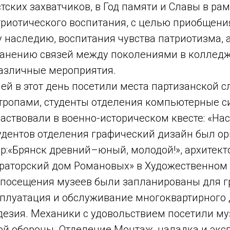
ских захватчиков, в Год памяти и Славы в ра
триотического воспитания, с целью приобщен
 наследию, воспитания чувства патриотизма, 
ранению связей между поколениями в коллед
азличные мероприятия.
ей в этот день посетили места партизанской 
тропами, студенты отделения компьютерные с
аствовали в военно-историческом квесте: «На
тудентов отделения графический дизайн был о
р:«Брянск древний–юный, молодой!», архитект
раторский дом Романовых» в Художественном 
посещения музеев были запланированы для г
сплуатация и обслуживание многоквартирного 
дезия. Механики с удовольствием посетили му
й обороны. Отделение Монтаж, наладка и экс