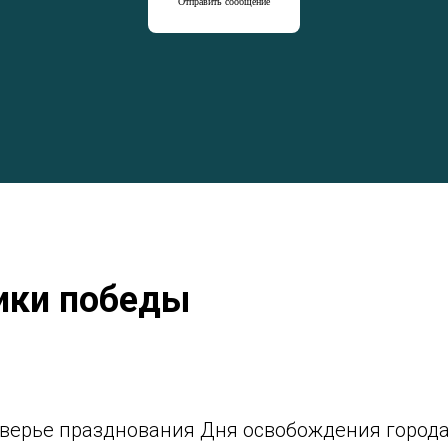
Отправить сообщение
ики победы
дверье празднования Дня освобождения города