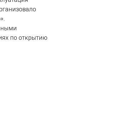
рганизовало
».
ссными
иях по открытию