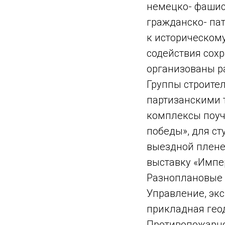
немецко- фашист
гражданско- па
к историческому
содействия сох
организованы р
Группы строител
партизанскими 
комплексы поуч
победы», для с
выездной плене
выставку «Импе
Разноплановые 
Управление, эк
прикладная гео
Противопожарно