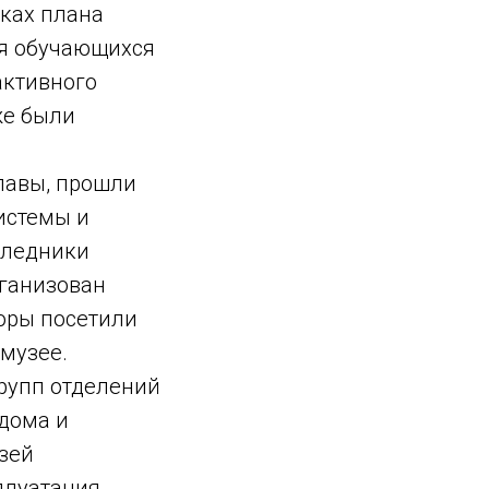
мках плана
ия обучающихся
активного
же были
славы, прошли
истемы и
следники
рганизован
оры посетили
музее.
рупп отделений
дома и
зей
плуатация