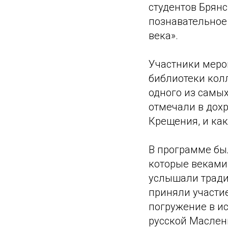
студентов Брян
познавательное
века».
Участники мероп
библиотеки кол
одного из самых
отмечали в дохр
Крещения, и ка
В программе бы
которые веками
услышали тради
приняли участие
погружение в ис
русской Маслени