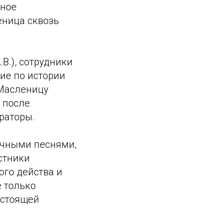
сное
еница сквозь
В.), сотрудники
ие по истории
 Масленицу
 после
раторы.
ичными песнями,
стники
го действа и
е только
астоящей