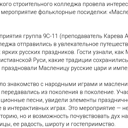
ского строительного колледжа провела интере
 мероприятие фольклорные посиделки: «Масл
риятия группа 9С-11 (преподаватель Карева А.
леджа отправились в увлекательное путешеств
 ярких русских праздников. Гости узнали, как
истианской Руси, какие традиции сохранились
к праздновали Масленицу русские цари и импе
ло знакомство с народными играми и маслен
 передавались из поколения в поколение. Уча
ционные песни, увидели элементы празднично
 в интерактивных играх. Это мероприятие — н
торию, но и возможность почувствовать дух н
цы, ее радость, широту и гостеприимство.