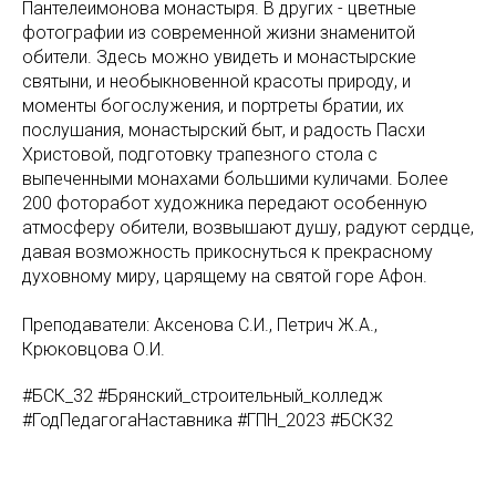
Пантелеимонова монастыря. В других - цветные
фотографии из современной жизни знаменитой
обители. Здесь можно увидеть и монастырские
святыни, и необыкновенной красоты природу, и
моменты богослужения, и портреты братии, их
послушания, монастырский быт, и радость Пасхи
Христовой, подготовку трапезного стола с
выпеченными монахами большими куличами. Более
200 фоторабот художника передают особенную
атмосферу обители, возвышают душу, радуют сердце,
давая возможность прикоснуться к прекрасному
духовному миру, царящему на святой горе Афон.
Преподаватели: Аксенова С.И., Петрич Ж.А.,
Крюковцова О.И.
#БСК_32
#Брянский_строительный_колледж
#ГодПедагогаНаставника
#ГПН_2023
#БСК32