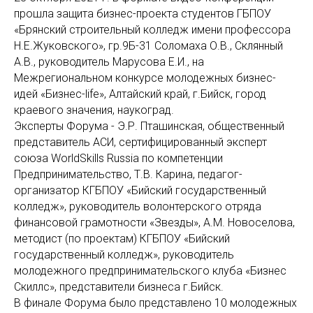
прошла защита бизнес-проекта студентов ГБПОУ
«Брянский строительный колледж имени профессора
Н.Е.Жуковского», гр.9Б-31 Соломаха О.В., Склянный
А.В., руководитель Марусова Е.И., на
Межрегиональном конкурсе молодежных бизнес-
идей «Бизнес-life», Алтайский край, г.Бийск, город
краевого значения, наукоград.
Эксперты Форума - Э.Р. Пташинская, общественный
представитель АСИ, сертифицированный эксперт
союза WorldSkills Russia по компетенции
Предпринимательство, Т.В. Карина, педагог-
организатор КГБПОУ «Бийский государственный
колледж», руководитель волонтерского отряда
финансовой грамотности «Звезды», А.М. Новоселова,
методист (по проектам) КГБПОУ «Бийский
государственный колледж», руководитель
молодежного предпринимательского клуба «Бизнес
Скиллс», представители бизнеса г.Бийск.
В финале Форума было представлено 10 молодежных