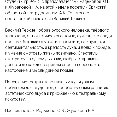
Студенты гр.9А-13 с преподавателями Радьковой Ю.В.
и Жураковой Н.А. на этой неделе посетили Брянский
областной театр драмы им. А.К. Толстого с
постановкой спектакля «Василий Теркин».
Василий Теркин - образ русского человека, твёрдого
характера, оптимистического воина, сумевшего среди
военных баталий отыскать и проявить, где нужно, и
сентиментальность, и крепость духа, и волю к победе,
и умение смотреть жизнь позитивно. Спектакль
смотрится на одном дыхании, актёры старались
донести до каждого зрителя своего персонажа,
настроение и мысль данной поэмы.
Посещение театра стало важным культурным
событием для студентов, способствующим развитию
эстетического вкуса и приобщению к театральному
искусству.
Преподаватели: Радькова Ю.В., Журакова Н.А.