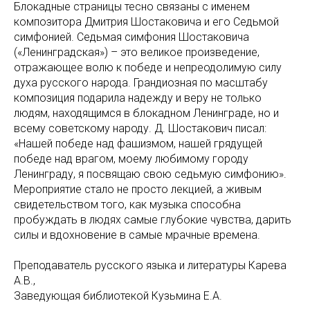
Блокадные страницы тесно связаны с именем
композитора Дмитрия Шостаковича и его Седьмой
симфонией. Седьмая симфония Шостаковича
(«Ленинградская») – это великое произведение,
отражающее волю к победе и непреодолимую силу
духа русского народа. Грандиозная по масштабу
композиция подарила надежду и веру не только
людям, находящимся в блокадном Ленинграде, но и
всему советскому народу. Д. Шостакович писал:
«Нашей победе над фашизмом, нашей грядущей
победе над врагом, моему любимому городу
Ленинграду, я посвящаю свою седьмую симфонию».
Мероприятие стало не просто лекцией, а живым
свидетельством того, как музыка способна
пробуждать в людях самые глубокие чувства, дарить
силы и вдохновение в самые мрачные времена.
Преподаватель русского языка и литературы Карева
А.В.,
Заведующая библиотекой Кузьмина Е.А.