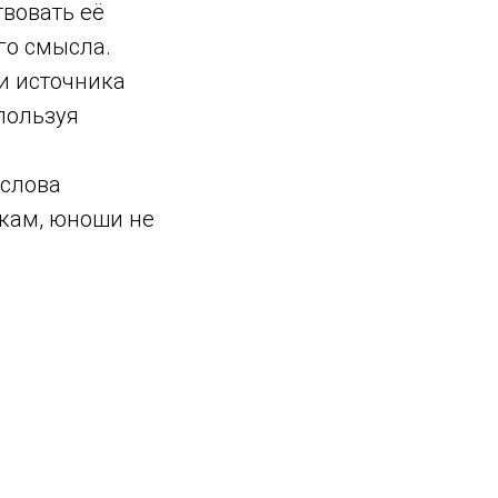
вовать её
го смысла.
и источника
пользуя
 слова
чкам, юноши не