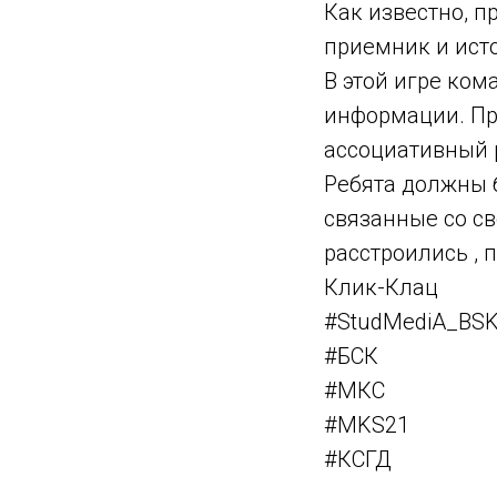
Как известно, 
приемник и исто
В этой игре ком
информации. Пр
ассоциативный 
Ребята должны 
связанные со св
расстроились , 
Клик-Клац
#
StudMediA_BS
#БСК
#МКС
#MKS21
#КСГД