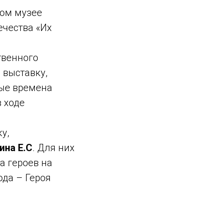
ком музее
ечества
«Их
твенного
 выставку,
бые времена
 ходе
у,
ина Е.С
. Для них
а героев на
ода – Героя