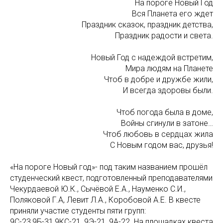
На пороге Новый Год
Вся Планета его ждет
Праздник сказок, праздник детства,
Праздник радости и света.
Новый Год с надеждой встретим,
Мира людям на Планете
Чтоб в добре и дружбе жили,
И всегда здоровы были.
Чтоб погода была в доме,
Войны сгинули в затоне…
Чтоб любовь в сердцах жила
С Новым годом вас, друзья!
«На пороге Новый год»- под таким названием прошёл
студенческий квест, подготовленный преподавателями
Чекурдаевой Ю.К., Сычёвой Е.А., Науменко С.И.,
Поляковой Г.А, Левит Л.А., Коробовой А.Е. В квесте
приняли участие студенты пяти групп:
9С-23,9Б-31,9КС-21, 9Э-21, 9А-22. На площадках квеста