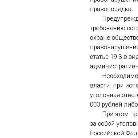
правопорядка.
Предупреждаем
требованию сот
охране обществ
правонарушения
статье 19.3 в в
административны
Необходимо по
власти при исп
уголовная ответ
000 рублей либо
При этом прим
за собой уголов
Российской Фед