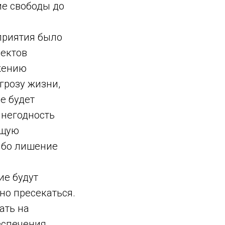
ие свободы до
приятия было
ъектов
жению
грозу жизни,
е будет
негодность
ющую
либо лишение
е будут
но пресекаться.
ать на
еспечения