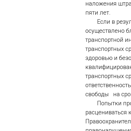
наложения штраф
пяти лет.
Если в резуль
осуществлено б
транспортной и
транспортных ср
здоровью и без
квалифицирова
транспортных с
ответственность
свободы на срок
Попытки прове
расцениваться 
Правоохранител
правонарушения