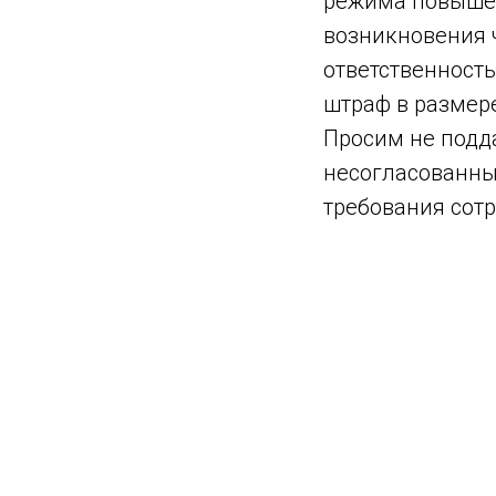
режима повышенн
возникновения 
ответственность
штраф в размере
Просим не подда
несогласованны
требования сот