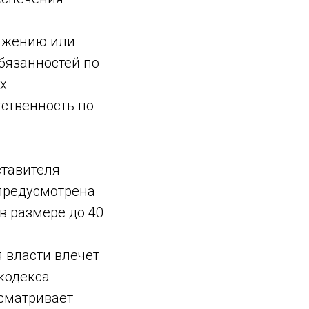
яжению или
бязанностей по
х
ственность по
тавителя
предусмотрена
в размере до 40
власти влечет
 кодекса
сматривает