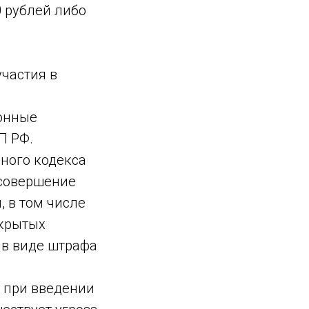
0 рублей либо
частия в
онные
П РФ.
вного кодекса
 совершение
, в том числе
ткрытых
 в виде штрафа
 при введении