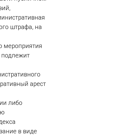
вий,
министративная
ого штрафа, на
о мероприятия
р подлежит
нистративного
тративный арест
ии либо
ую
одекса
зание в виде