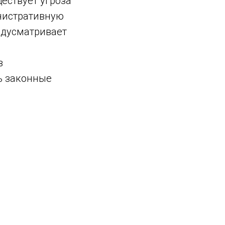
ествует угроза
нистративную
редусматривает
в
ь законные