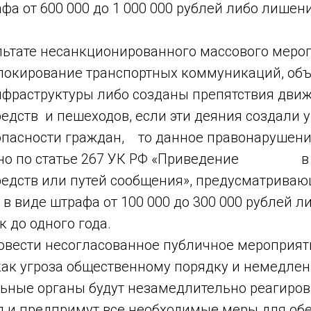
а от 600 000 до 1 000 000 рублей либо лишен
тате несанкционированного массового меро
локирование транспортных коммуникаций, об
нфраструктуры либо созданы препятствия дви
едств и пешеходов, если эти деяния создали у
опасности граждан, то данное правонарушени
но по статье 267 УК РФ «Приведение в 
редств или путей сообщения», предусматрива
 в виде штрафа от 100 000 до 300 000 рублей 
 до одного года.
сти несогласованное публичное мероприяти
как угроза общественному порядку и немедлен
ьные органы будут незамедлительно реагиров
 и предпримут все необходимые меры для об