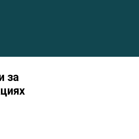
и за
кциях