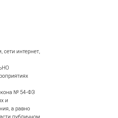
 сети интернет,
ЛЬНО
роприятиях
кона № 54-ФЗ
ях и
ия, а равно
ласти публичном