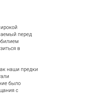
Широкой
чаемый перед
обилием
зиться в
как наши предки
тали
ние было
щания с