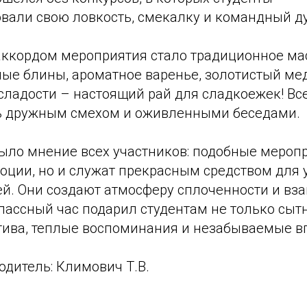
вали свою ловкость, смекалку и командный ду
ккордом мероприятия стало традиционное ма
ные блины, ароматное варенье, золотистый ме
ладости – настоящий рай для сладкоежек! Все
ь дружным смехом и оживленными беседами.
ло мнение всех участников: подобные меропр
моции, но и служат прекрасным средством для
ей. Они создают атмосферу сплоченности и в
ассный час подарил студентам не только сыт
итива, теплые воспоминания и незабываемые в
дитель: Климович Т.В.