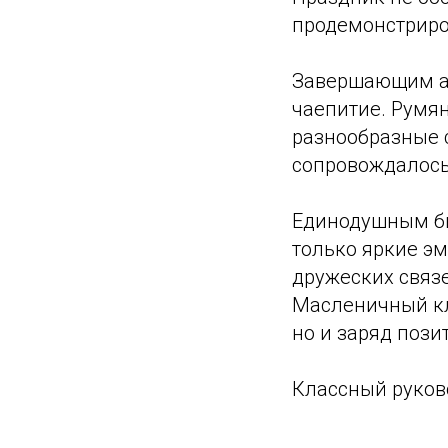
продемонстриро
Завершающим а
чаепитие. Румя
разнообразные с
сопровождалос
Единодушным бы
только яркие э
дружеских связ
Масленичный кл
но и заряд поз
Классный руково