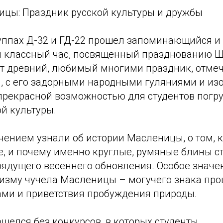
ицы: Праздник русской культуры и дружбы
руппах Д-32 и ГД-22 прошел запоминающийся и
 классный час, посвященный празднованию 
т древний, любимый многими праздник, отме
, с его задорными народными гуляниями и из
прекрасной возможностью для студентов погру
ой культуры.
чением узнали об истории Масленицы, о том, 
е, и почему именно круглые, румяные блины с
ядущего весеннего обновления. Особое значе
изму чучела Масленицы – могучего знака про
ми и приветствия пробуждения природы.
шелся без конкурсов, в которых студенты