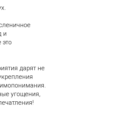
х.
сленичное
д и
 это
иятия дарят не
 укрепления
заимопонимания.
ные угощения,
печатления!