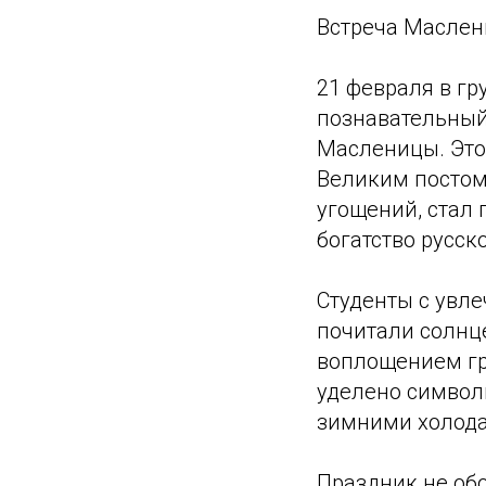
Встреча Маслен
21 февраля в г
познавательный
Масленицы. Это
Великим постом
угощений, стал 
богатство русск
Студенты с увле
почитали солнц
воплощением гр
уделено символ
зимними холода
Праздник не обо