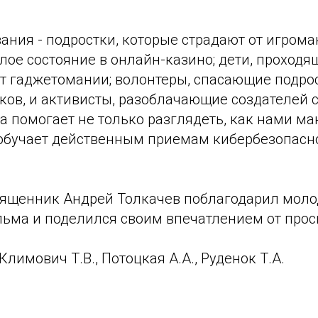
ания - подростки, которые страдают от игрома
ое состояние в онлайн-казино; дети, проходя
т гаджетомании; волонтеры, спасающие подрос
ков, и активисты, разоблачающие создателей
а помогает не только разглядеть, как нами м
и обучает действенным приемам кибербезопасн
вященник Андрей Толкачев поблагодарил моло
ьма и поделился своим впечатлением от просм
Климович Т.В., Потоцкая А.А., Руденок Т.А.