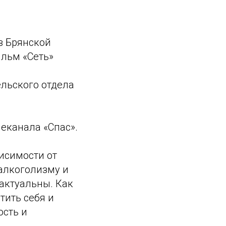
в Брянской
ильм «Сеть»
льского отдела
еканала «Спас».
висимости от
 алкоголизму и
актуальны. Как
тить себя и
ость и