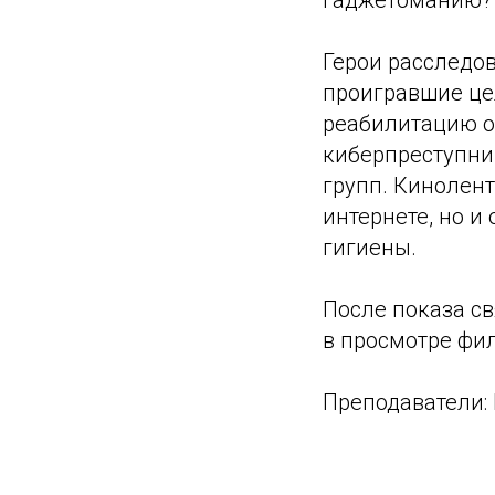
гаджетоманию?
Герои расследов
проигравшие цел
реабилитацию о
киберпреступни
групп. Кинолент
интернете, но 
гигиены.
После показа с
в просмотре фил
Преподаватели: 