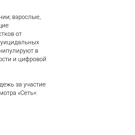
нии; взрослые,
щие
тков от
 суицидальных
анипулируют в
ости и цифровой
дежь за участие
отра «Сеть»: