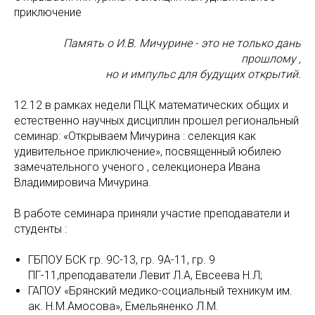
приключение
Память о И.В. Мичурине - это не только дань
прошлому ,
но и импульс для будущих открытий.
12.12 в рамках недели ПЦК математических общих и
естественно научных дисциплин прошел региональный
семинар: «Открываем Мичурина : селекция как
удивительное приключение», посвященный юбилею
замечательного ученого , селекционера Ивана
Владимировича Мичурина.
В работе семинара приняли участие преподаватели и
студенты :
ГБПОУ БСК гр. 9С-13, гр. 9А-11, гр. 9
ПГ-11,преподаватели Левит Л.А, Евсеева Н.Л;
ГАПОУ «Брянский медико-социальный техникум им.
ак. Н.М.Амосова»
, Емельяненко Л.М.