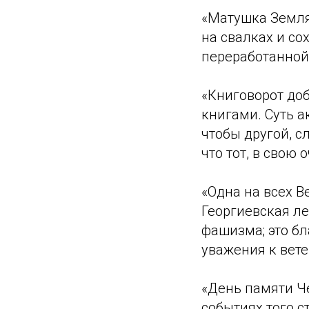
«Матушка Земля
на свалках и с
переработанной 
«Книговорот доб
книгами. Суть а
чтобы другой, с
что тот, в свою 
«Одна на всех В
Георгиевская ле
фашизма; это бл
уважения к вете
«День памяти Ч
событиях того 