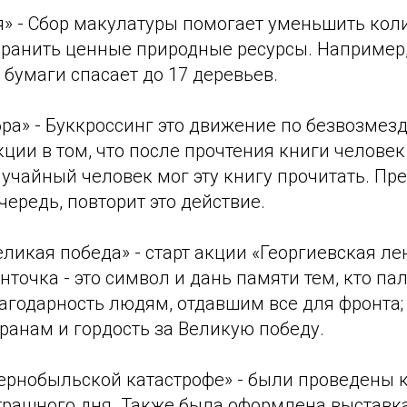
» - Сбор макулатуры помогает уменьшить коли
охранить ценные природные ресурсы. Например
бумаги спасает до 17 деревьев.
ра» - Буккроссинг это движение по безвозмез
кции в том, что после прочтения книги человек
лучайный человек мог эту книгу прочитать. Пр
очередь, повторит это действие.
еликая победа» - старт акции «Георгиевская ле
нточка - это символ и дань памяти тем, кто пал
агодарность людям, отдавшим все для фронта;
ранам и гордость за Великую победу.
ернобыльской катастрофе» - были проведены 
страшного дня. Также была оформлена выставк