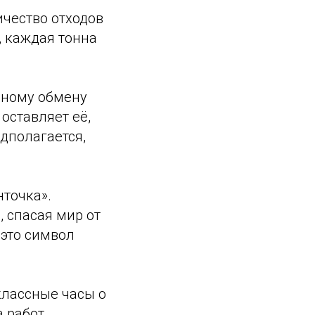
чество отходов
, каждая тонна
дному обмену
 оставляет её,
едполагается,
нточка».
, спасая мир от
 это символ
классные часы о
а работ