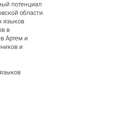
ный потенциал
овской области.
х языков
ов в
в Артем и
тников и
 языков