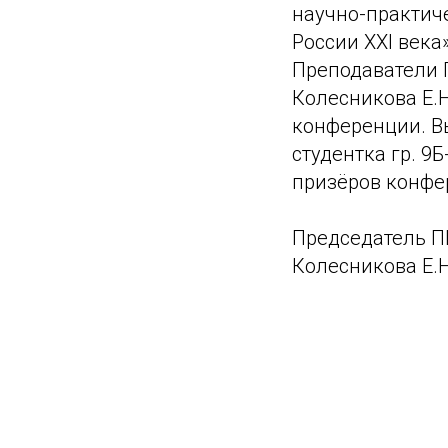
научно-практич
России XXI века
Преподаватели 
Колесникова Е.Н
конференции. В
студентка гр. 9
призёров конфер
Председатель П
Колесникова Е.Н