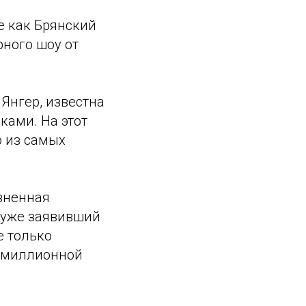
е как Брянский
рного шоу от
Янгер, известна
ами. На этот
о из самых
изненная
, уже заявивший
е только
гомиллионной