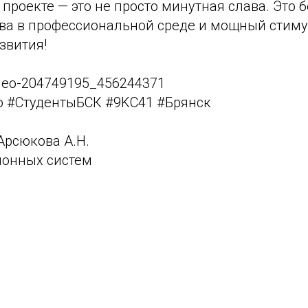
 проекте — это не просто минутная слава. Это 
ва в профессиональной среде и мощный стиму
звития!
video-204749195_456244371
о
#СтудентыБСК
#9KС41
#Брянск
Арсюкова А.Н.
онных систем