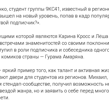
о, студент группы 9КС41, известный в регион
вышел на новый уровень, попав в кадр популя
твой подписчик?».
ущими которой являются Карина Кросс и Лёша 
стречами знаменитостей со своими поклонник
тупил в роли подписчика и собеседника одног
 комиков страны — Гурама Амаряна.
 яркий пример того, как талант и активная ж
ают двери для студентов из регионов. Михаил
м стендап-сообществе, получил возможность н
вездой жанра, но и заявить о себе перед мно
ети.