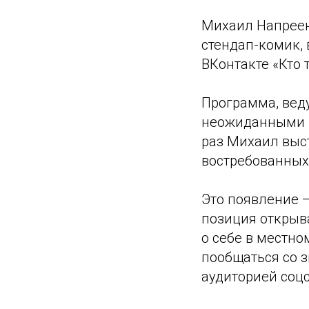
Михаил Напреенк
стендап-комик, 
ВКонтакте «Кто 
Программа, вед
неожиданными в
раз Михаил выс
востребованных
Это появление —
позиция открыв
о себе в местно
пообщаться со з
аудиторией соцс