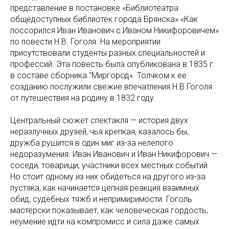
представление в постановке «Библиотеатра
общедоступных библиотек города Брянска» «Как
поссорился Иван Иванович с Иваном Никифоровичем»
по повести Н.В. Гоголя. На мероприятии
присутствовали студенты разных специальностей и
профессий. Эта повесть была опубликована в 1835 г.
в составе сборника "Миргород». Толчком к ее
созданию послужили свежие впечатления Н.В.Гоголя
от путешествия на родину в 1832 году.
Центральный сюжет спектакля — история двух
неразлучных друзей, чья крепкая, казалось бы,
дружба рушится в один миг из-за нелепого
недоразумения. Иван Иванович и Иван Никифорович —
соседи, товарищи, участники всех местных событий.
Но стоит одному из них обидеться на другого из-за
пустяка, как начинается цепная реакция взаимных
обид, судебных тяжб и непримиримости. Гоголь
мастерски показывает, как человеческая гордость,
неумение идти на компромисс и сила даже самых