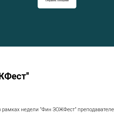
Отправить сообщение
ЖФест"
 в рамках недели "Фин ЗОЖФест" преподавател