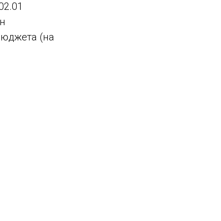
02.01
ен
бюджета (на