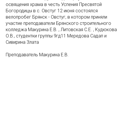
освящения храма в честь Успения Пресвятой
Богородицы в с. Овстуг 12 июня состоялся
велопробег Брянск - Овстуг, в котором приняли
участие преподаватели Брянского строительного
колледжа Макурина Е.В. , Литовская С.Е. , Кудюкова
О.В., студентки группы 9гд11 Мередова Садап и
Сивирина Злата
Преподаватель Макурина Е.В.