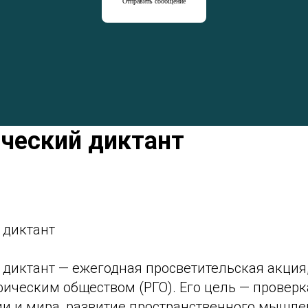
Отправить сообщение
ческий диктант
 диктант
 диктант — ежегодная просветительская акция
ическим обществом (РГО). Его цель — проверк
ии и мира, развитие пространственного мышле