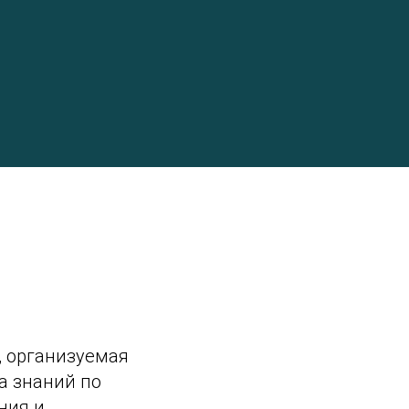
, организуемая
а знаний по
ния и