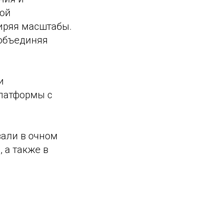
кой
ширяя масштабы.
 объединяя
и
платформы с
вали в очном
 а также в