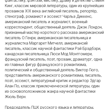
фантастику, фэнтэзи, мистику, драму и детектив Стивен
Кинг, классик мировой литературы, один из крупнейших
прозаиков XIX века английский писатель, репортёр,
стенограф, романист и эссеист Чарльз Диккенс,
американский писатель и журналист, военный
корреспондент, общественный деятель Джэк Лондон,
признанный мастер короткого рассказа американский
писатель О.Генри, американская писательница и
журналистка Маргарет Митчелл, американсий
писатель, классик научной фантастики Рэй Брэдбэри,
канадская писательница Люси Мод Монтгомери,
французский писатель, поэт, прозаик, драматург, одна
из главных фигур французского романтизма,
политический и общественный деятель Виктор Гюго,
представитель американского романтизма, писатель,
поэт, эссеист, литературный критик и редактор Эдгар
Алан По, классик приключенческой литературы, один
из основоположников жанра научной фантастики
Жюль Верн.
Председатель ПЦК русского языка и литературы,