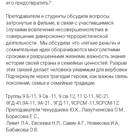
его предотвратить?
Преподаватели и студенты обсудили вопросы
затронутые в фильме, в связи с участившимися
случаями вовлечения несовершеннолетних в
совершение диверсионно-террористической
деятельности . Мы обсудили: что «лёгкие деньги» и
сомнительные идеи оборачиваются многолетними
сроками и разрушенными жизнями, важность знания
истории своей страны и семейных ценностей. Разрыв
этих связей делает человека уязвимым для вербовки.
Подчеркнули через трагедии героев, как важны связь
поколений, семья и семейные традиции.
Группы 9 Б-11, 9 Св -11, 9 св-12, 11 С-11, 9С-21,
9ГД-41,9А-11, 9А-21 , 9ГД-11, 9СРСМ -11,9СРСМ-12.
Преподаватели Чекурдаева Ю.К., Лазутченкова О.М.,
Борисова Е.С.,
Левит Л.А., Евсеева Н.Л., Савин А.Г., Новикова И.А.,
Бабакова О.В.