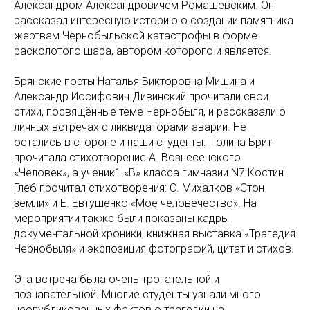
Александром Александровичем Ромашевским. Он
рассказал интересную историю о создании памятника
жертвам Чернобыльской катастрофы в форме
расколотого шара, автором которого и является.
Брянские поэты Наталья Викторовна Мишина и
Александр Иосифович Дивинский прочитали свои
стихи, посвящённые теме Чернобыля, и рассказали о
личных встречах с ликвидаторами аварии. Не
остались в стороне и наши студенты. Полина Брит
прочитала стихотворение А. Вознесенского
«Человек», а ученик1 «В» класса гимназии N7 Костин
Глеб прочитал стихотворения: С. Михалков «Стон
земли» и Е. Евтушенко «Мое человечество». На
мероприятии также были показаны кадры
документальной хроники, книжная выставка «Трагедия
Чернобыля» и экспозиция фотографий, цитат и стихов.
Эта встреча была очень трогательной и
познавательной. Многие студенты узнали много
неопубликованных фактов о трагедии на