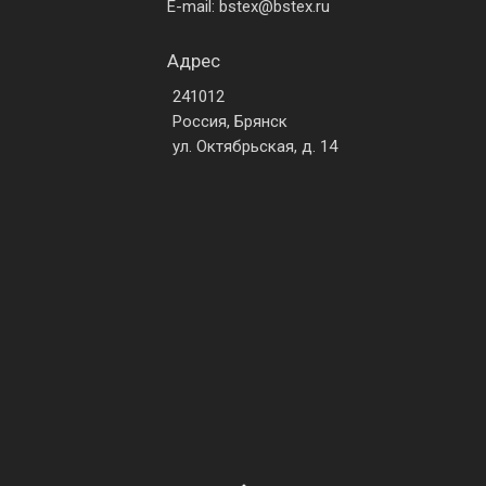
E-mail: bstex@bstex.ru
24
Своих не бросаем!
25
Своих не бросаем!
Адрес
241012
26
Своих не бросаем!
Россия, Брянск
ул. Октябрьская, д. 14
27
Своих не бросаем!
28
Своих не бросаем!
29
Своих не бросаем!
30
Своих не бросаем!
31
Своих не бросаем!
32
Своих не бросаем!
33
Своих не бросаем!