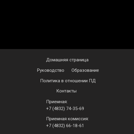
15
Флешмоб моя Россия
16
Флешмоб моя Россия
17
Флешмоб моя Россия
18
Флешмоб моя Россия
Домашняя страница
19
Флешмоб моя Россия
Руководство
Образование
20
ИСТПравда
Политика в отношении ПД
Контакты
21
Своих не бросаем!
Приемная:
22
Своих не бросаем!
+7 (4832) 74-35-69
Приемная комиссия:
23
Своих не бросаем!
+7 (4832) 66-18-61