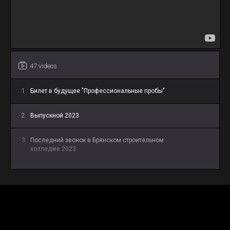
47 videos
1
Билет в будущее "Профессиональные пробы"
2
Выпускной 2023
3
Последний звонок в Брянском строительном
колледже 2023
4
Крымская весна
5
Флешмоб посвящённый Сталинградской битве
6
Вести ГТРК