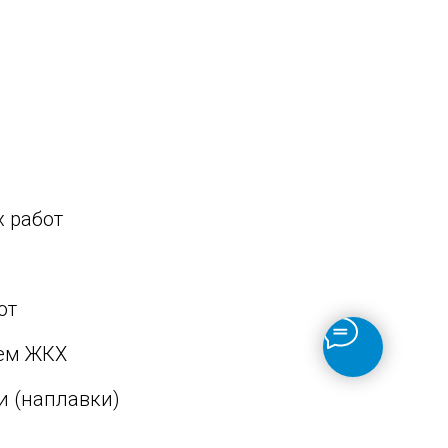
х работ
от
тем ЖКХ
и (наплавки)