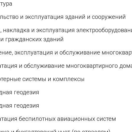
ктура
ельство и эксплуатация зданий и сооружений
, накладка и эксплуатация электрооборудован
и гражданских зданий
ление, эксплуатация и обслуживание многоква
уатация и обслуживание многоквартирного дом
ютерные системы и комплексы
дная геодезия
дная геодезия
уатация беспилотных авиационных систем
ика и бухгалтерский учет (по отраслям)