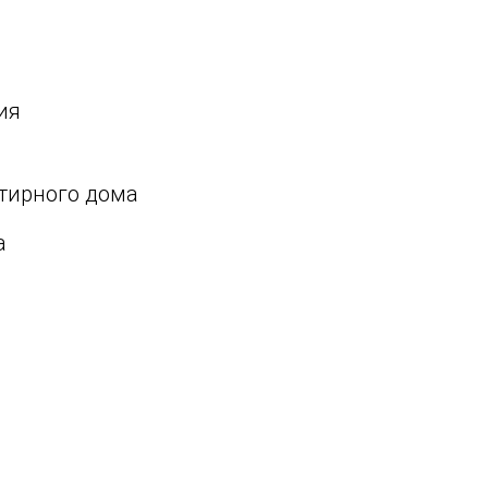
ия
ртирного дома
а